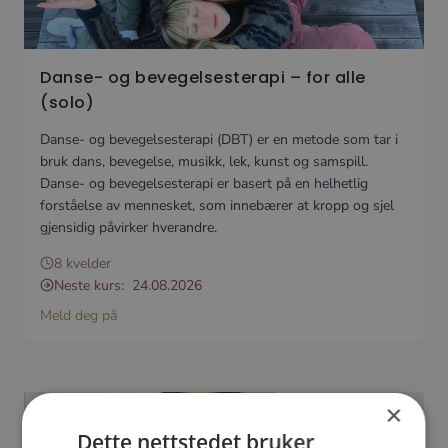
Danse- og bevegelsesterapi – for alle
(solo)
Danse- og bevegelsesterapi (DBT) er en metode som tar i
bruk dans, bevegelse, musikk, lek, kunst og samspill.
Danse- og bevegelsesterapi er basert på en helhetlig
forståelse av mennesket, som innebærer at kropp og sjel
gjensidig påvirker hverandre.
8 kvelder
Neste kurs:
24.08.2026
Meld deg på
×
Dette nettstedet bruker