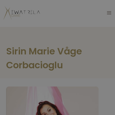
Skip
to
content
Sirin Marie Våge
Corbacioglu