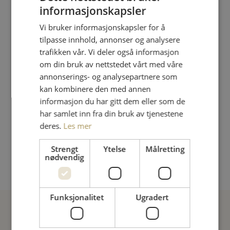
informasjonskapsler
Vi bruker informasjonskapsler for å
tilpasse innhold, annonser og analysere
trafikken vår. Vi deler også informasjon
om din bruk av nettstedet vårt med våre
Magedans teknikk – åpent nivå SIRIN
annonserings- og analysepartnere som
Magedans er for alle som ønsker å trene på bevegelser
kan kombinere den med annen
som styrker rygg og magemuskler, forbedre
informasjon du har gitt dem eller som de
kroppsholdningen, og samtidig ha det gøy!
har samlet inn fra din bruk av tjenestene
deres.
Les mer
8 kvelder
Neste kurs:
24.08.2026
Strengt
Ytelse
Målretting
Meld deg på
nødvendig
Funksjonalitet
Ugradert
Flere kurs