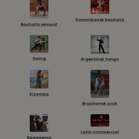
Dominikansk bachata
Bachata sensual
Swing
Argentinsk tango
Kizomba
Brasiliansk zouk
Latin commercial
Reggaeton