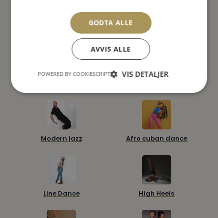
GODTA ALLE
AVVIS ALLE
VIS DETALJER
POWERED BY COOKIESCRIPT
Barnedans
commercial dance
Modern jazz
Afro cuban dance
Line Dance
High Heels