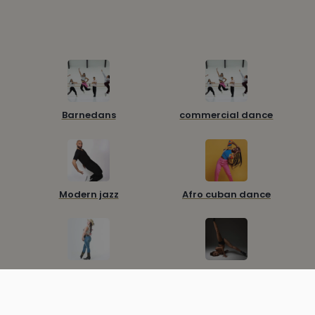
Barnedans
commercial dance
Modern jazz
Afro cuban dance
Line Dance
High Heels