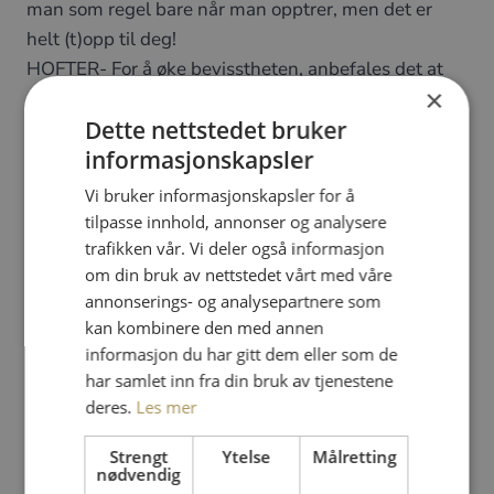
man som regel bare når man opptrer, men det er
helt (t)opp til deg!
HOFTER- For å øke bevisstheten, anbefales det at
×
du har med et sjal/ristebelte som kan knytes rundt
Dette nettstedet bruker
hoftene. Et skjerf fungerer utmerket dersom du ikke
informasjonskapsler
har et myntbelte.
FØTTER- Barbent eller med sokker/dansesko- du
Vi bruker informasjonskapsler for å
velger. Noen foretrekker ullsokker for å holde
tilpasse innhold, annonser og analysere
varmen, men dette kan være glatt, så prøv deg frem
trafikken vår. Vi deler også informasjon
om din bruk av nettstedet vårt med våre
og se hva som fungerer best for deg!
annonserings- og analysepartnere som
Ha alltid med en vannflaske. Husk – du er laget av
kan kombinere den med annen
ca 70% vann, og det kan hende du trenger påfyll
informasjon du har gitt dem eller som de
under treningen!
har samlet inn fra din bruk av tjenestene
deres.
Les mer
OBS! Ny adresse: Ullevålsveien 72, 0454 Oslo –
Strengt
Ytelse
Målretting
Adamstuen
nødvendig