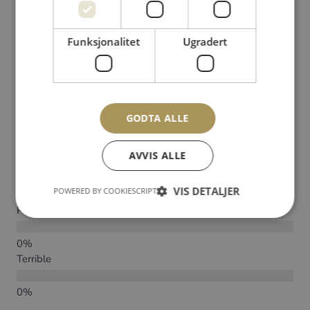
0
Funksjonalitet
Ugradert
0 av 5 stjerner (basert på 0 vurderinger)
Excellent
Very good
GODTA ALLE
AVVIS ALLE
Average
VIS DETALJER
POWERED BY COOKIESCRIPT
Poor
Terrible