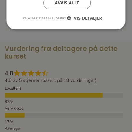
AVVIS ALLE
Yordano Bulgar
VIS DETALJER
POWERED BY COOKIESCRIPT
Lenka Hyrsalova
Vurdering fra deltagere på dette
kurset
4,8
4,8 av 5 stjerner (basert på 18 vurderinger)
Excellent
Very good
Average