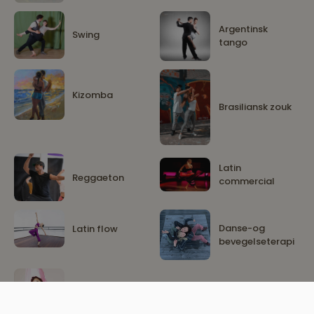
Argentinsk
Swing
tango
Kizomba
Brasiliansk zouk
Latin
Reggaeton
commercial
Danse-og
Latin flow
bevegelseterapi
Magedans