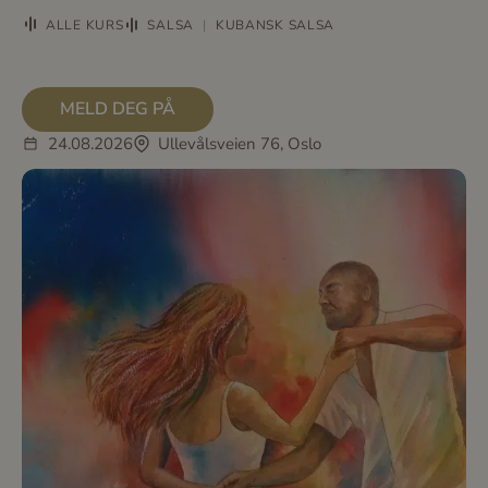
ALLE KURS
SALSA
|
KUBANSK SALSA
MELD DEG PÅ
24.08.2026
Ullevålsveien 76, Oslo