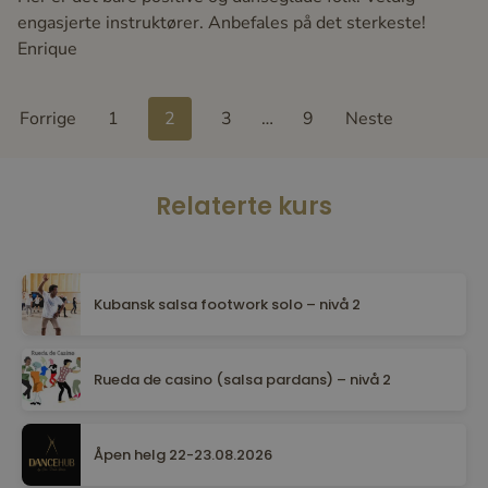
engasjerte instruktører. Anbefales på det sterkeste!
Enrique
Site
Page
Page
Page
Page
Forrige
1
2
3
…
9
Neste
Reviews
navigation
Relaterte kurs
Kubansk salsa footwork solo – nivå 2
Rueda de casino (salsa pardans) – nivå 2
Åpen helg 22-23.08.2026