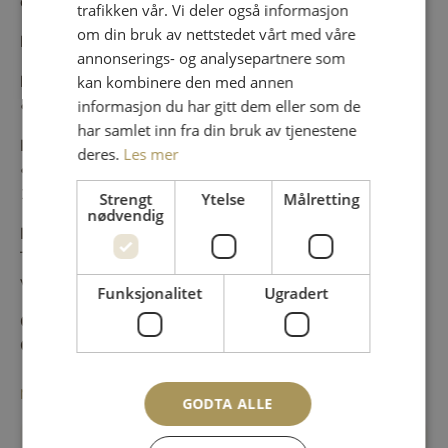
om å velge mellom å føre eller følge.
trafikken vår. Vi deler også informasjon
om din bruk av nettstedet vårt med våre
Instruktør:
Yordano Bulgar / Lenka Hyrsal
annonserings- og analysepartnere som
Nivå:
kan kombinere den med annen
• Øvet nivå 3
informasjon du har gitt dem eller som de
har samlet inn fra din bruk av tjenestene
Forkunnskaper:
deres.
Les mer
• Du må ha erfaring med salsa (eller deltatt på kurs nivå
1 og nivå 2) for å delta på dette kurset.
Strengt
Ytelse
Målretting
nødvendig
Hva du skal ta med deg?
Ta med behagelige klær og skifte sko samt en
vannflaske :-)
Funksjonalitet
Ugradert
OBS! Ny adresse: Ullevålsveien 76, bygg 16, 0454
Oslo - Adamstuen
MELD DEG PÅ
GODTA ALLE
Instruktører