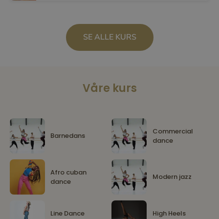
SE ALLE KURS
Våre kurs
Commercial
Barnedans
dance
Afro cuban
Modern jazz
dance
Line Dance
High Heels