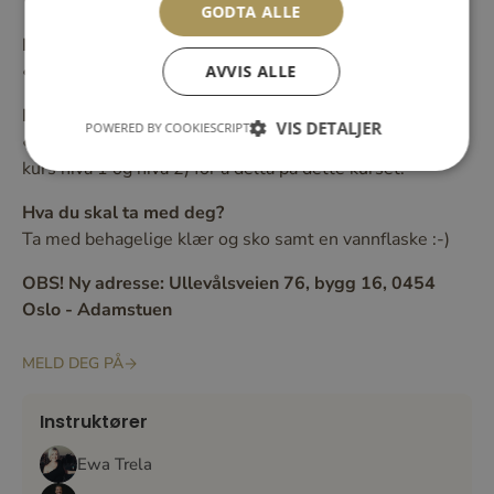
Wojszkun / Kristin Vambeset
GODTA ALLE
Nivå:
• Øvet nivå 3
AVVIS ALLE
Forkunnskaper:
VIS DETALJER
POWERED BY COOKIESCRIPT
• Du må ha erfaring med selskapsdans (eller deltatt på
kurs nivå 1 og nivå 2) for å delta på dette kurset.
Hva du skal ta med deg?
Ta med behagelige klær og sko samt en vannflaske :-)
OBS! Ny adresse: Ullevålsveien 76, bygg 16, 0454
Oslo - Adamstuen
MELD DEG PÅ
Instruktører
Ewa Trela