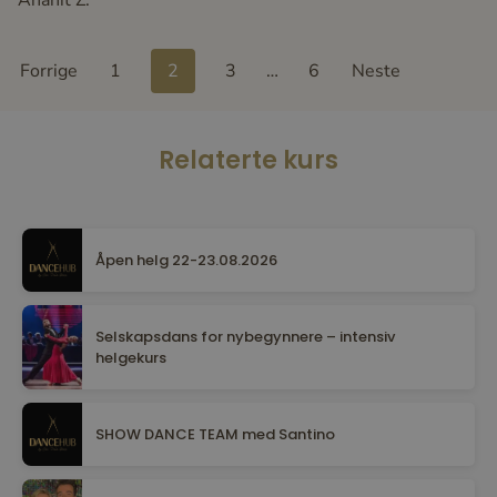
Anahit Z.
Site
Page
Page
Page
Page
Forrige
1
2
3
…
6
Neste
Reviews
navigation
Relaterte kurs
Åpen helg 22-23.08.2026
Selskapsdans for nybegynnere – intensiv
helgekurs
SHOW DANCE TEAM med Santino