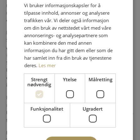
rollene er på ingen måte kjønnsspesifikke, og det er
Vi bruker informasjonskapsler for å
mange som gjør begge deler. I dette kurset blir du bedt
tilpasse innhold, annonser og analysere
om å velge mellom å føre eller følge.
trafikken vår. Vi deler også informasjon
om din bruk av nettstedet vårt med våre
Litt om selskapsdans:
annonserings- og analysepartnere som
Selskapsdans består av fem latindanser (samba, cha cha
kan kombinere den med annen
cha, rumba, paso doble og jive) og fem standarddanser
informasjon du har gitt dem eller som de
(engelsk vals, tango, wienervals, slowfox og quickstep).
har samlet inn fra din bruk av tjenestene
Sportsdans er hovedsakelig en konkurransedans, men
deres.
Les mer
latindanser og standarddanser danses mange plasser
også sosialt, og vårt mål er å lære deg noe du kan bruke
Strengt
Ytelse
Målretting
nødvendig
i hverdagen din.
Først og fremst er selskapsdans ment som hyggedans
som er godt å ha med seg i sosiale lag. Har du lyst til å
Funksjonalitet
Ugradert
lære å danse som kjendisene i Skal Vi Danse? I våre kurs
får du kunnskap som du har nytte av for livet!
Instruktører:
Ewa Trela / Santino Mirenna / Julia