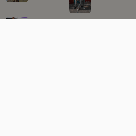
Latin
Reggaeton
commercial
Danse-og
Latin flow
bevegelseterapi
Magedans
Nyhetsbrev
Meld deg på nyhetsbrevet for oppdateringer om nye