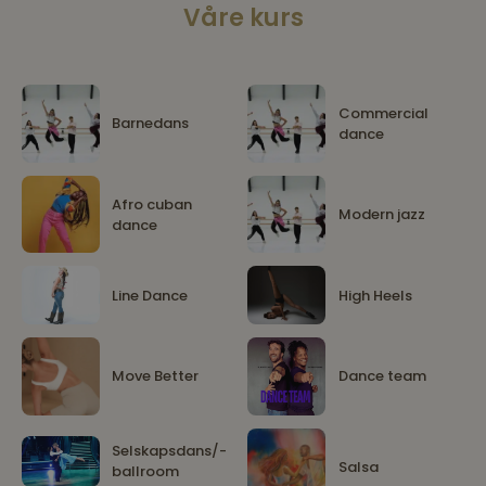
Våre kurs
Commercial
Barnedans
dance
Afro cuban
Modern jazz
dance
Line Dance
High Heels
Move Better
Dance team
Selskapsdans/-
Salsa
ballroom