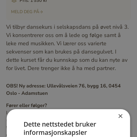
Pris: 1 530 kr
MELD DEG PÅ
Vi tilbyr dansekurs i selskapsdans på øvet nivå 3.
Vi konsentrerer oss om å lede og følge samt å
leke med musikken. Vi lærer oss varierte
sekvenser som kan brukes på dansegulvet. I
dette kurset får du kunnskap som du kan nyte av
for livet. Dere trenger ikke å ha med partner.
OBS! Ny adresse: Ullevålsveien 76, bygg 16, 0454
Oslo - Adamstuen
Fører eller følger?
I pardans er det vanligvis en fører (leader) og en følger
×
(follower). Enkelt beskrevet er det føreren som inviterer
Dette nettstedet bruker
til en bevegelse og følgeren som fullfører den. Alle kan
informasjonskapsler
danse som fører og alle kan danse som følger! Disse