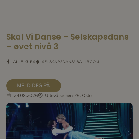
Skal Vi Danse – Selskapsdans
– øvet nivå 3
ALLE KURS
SELSKAPSDANS/-BALLROOM
MELD DEG PÅ
24.08.2026
Ullevålsveien 76, Oslo