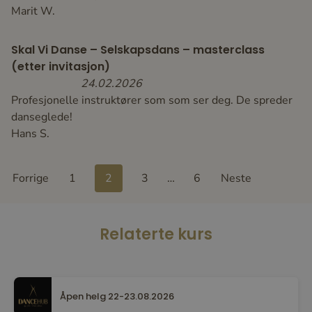
Marit W.
Skal Vi Danse – Selskapsdans – masterclass
(etter invitasjon)
24.02.2026
Profesjonelle instruktører som som ser deg. De spreder
danseglede!
Hans S.
Site
Page
Page
Page
Page
Forrige
1
2
3
…
6
Neste
Reviews
navigation
Relaterte kurs
Åpen helg 22-23.08.2026