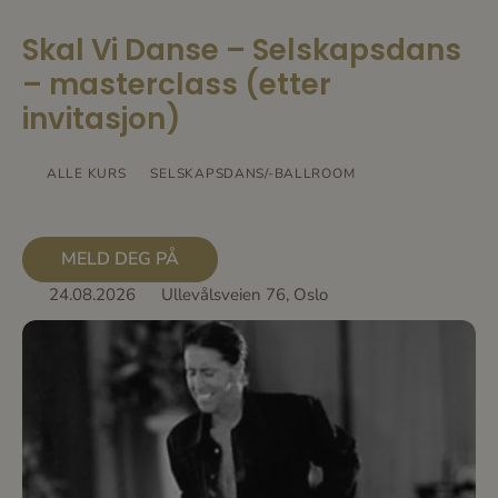
Skal Vi Danse – Selskapsdans
– masterclass (etter
invitasjon)
ALLE KURS
SELSKAPSDANS/-BALLROOM
MELD DEG PÅ
24.08.2026
Ullevålsveien 76, Oslo