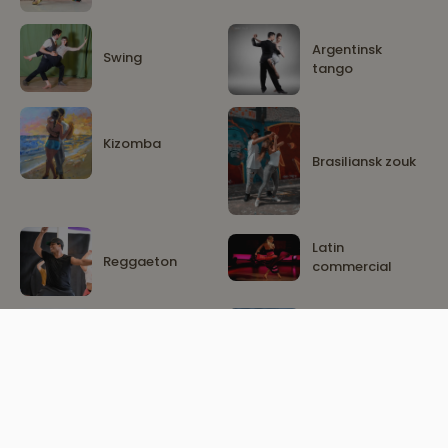
Argentinsk
Swing
tango
Kizomba
Brasiliansk zouk
Latin
Reggaeton
commercial
Danse-og
Latin flow
bevegelseterapi
Magedans